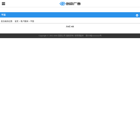
平面
您当前的位置:
首页
>
客户案例
>
平面
共
0
页
0
条
Copyright © 2012-2018 某某公司 版权所有 非商用版本
琼ICP备xxxxxxxx号